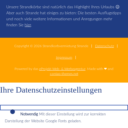
Unsere Strandkörbe sind natürlich das Highlight Ihres Urlaubs 😉
Aber auch Strande hat einiges zu bieten: Die besten Ausflugstipps
und noch viele weitere Informationen und Anregungen mehr
finden Sie
hier
.
Copyright © 2026 Strandkorbvermietung Strande
Datenschutz
Impressum
Powered by das
eProjekt Web- & Werbeagentur
. Made with ❤ and
contao-themes.net
Ihre Datenschutzeinstellungen
Notwendig
Mit dieser Einstellung wird zur korrekten
Darstellung der Website Google Fonts geladen.